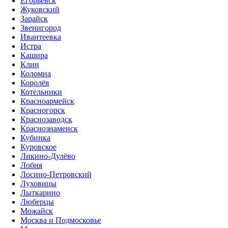
Егорьевск
Жуковский
Зарайск
Звенигород
Ивантеевка
Истра
Кашира
Клин
Коломна
Королёв
Котельники
Красноармейск
Красногорск
Краснозаводск
Краснознаменск
Кубинка
Куровское
Ликино-Дулёво
Лобня
Лосино-Петровский
Луховицы
Лыткарино
Люберцы
Можайск
Москва и Подмосковье