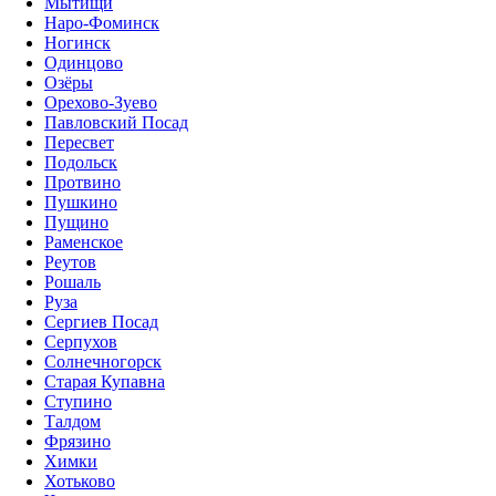
Мытищи
Наро-Фоминск
Ногинск
Одинцово
Озёры
Орехово-Зуево
Павловский Посад
Пересвет
Подольск
Протвино
Пушкино
Пущино
Раменское
Реутов
Рошаль
Руза
Сергиев Посад
Серпухов
Солнечногорск
Старая Купавна
Ступино
Талдом
Фрязино
Химки
Хотьково