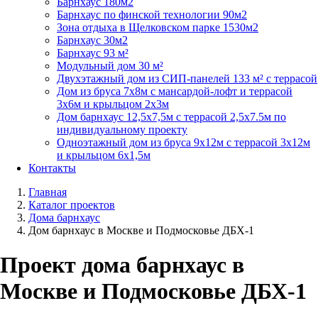
Барнхаус 180м2
Барнхаус по финской технологии 90м2
Зона отдыха в Щелковском парке 1530м2
Барнхаус 30м2
Барнхаус 93 м²
Модульный дом 30 м²
Двухэтажный дом из СИП-панелей 133 м² с террасой
Дом из бруса 7х8м с мансардой-лофт и террасой
3х6м и крыльцом 2х3м
Дом барнхаус 12,5х7,5м с террасой 2,5х7.5м по
индивидуальному проекту
Одноэтажный дом из бруса 9х12м с террасой 3х12м
и крыльцом 6х1,5м
Контакты
Главная
Каталог проектов
Дома барнхаус
Дом барнхаус в Москве и Подмосковье ДБX-1
Проект дома барнхаус в
Москве и Подмосковье ДБХ-1