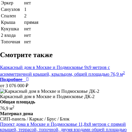
Эркер
нет
Санузлов
1
Спален
2
Крыша
прямая
Кукушка
нет
2 входа
нет
Топочная
нет
Смотрите также
Каркасный дом в Москве и Подмосковье 9x9 метров с
2
асимметричной крышей, крыльцом, общей площадью 76,9 м
Подробнее
от 3 076 000 ₽
Каркасный дом в Москве и Подмосковье ДК-2
Общая площадь
2
76,9 м
Материал дома
СИП-панель / Каркас / Брус / Блок
Проект дома в Москве и Подмосковье 11,8x8 метров c прямой
крышей, террасой, топочной, двумя входами общей площадью