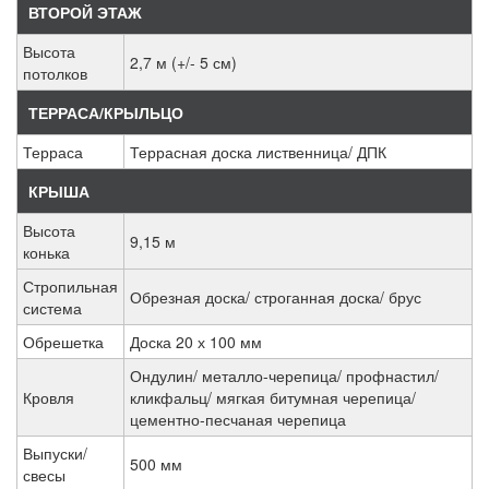
ВТОРОЙ ЭТАЖ
Высота
2,7 м (+/- 5 см)
потолков
ТЕРРАСА/КРЫЛЬЦО
Терраса
Террасная доска лиственница/ ДПК
КРЫША
Высота
9,15 м
конька
Стропильная
Обрезная доска/ строганная доска/ брус
система
Обрешетка
Доска 20 х 100 мм
Ондулин/ металло-черепица/ профнастил/
Кровля
кликфальц/ мягкая битумная черепица/
цементно-песчаная черепица
Выпуски/
500 мм
свесы