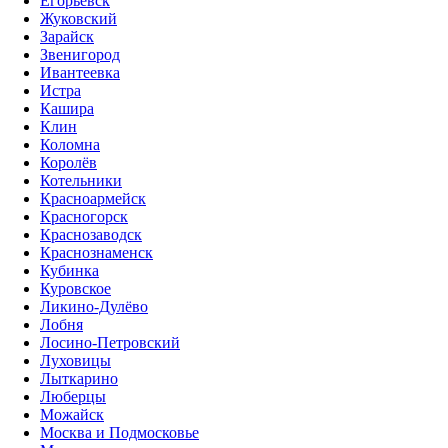
Егорьевск
Жуковский
Зарайск
Звенигород
Ивантеевка
Истра
Кашира
Клин
Коломна
Королёв
Котельники
Красноармейск
Красногорск
Краснозаводск
Краснознаменск
Кубинка
Куровское
Ликино-Дулёво
Лобня
Лосино-Петровский
Луховицы
Лыткарино
Люберцы
Можайск
Москва и Подмосковье