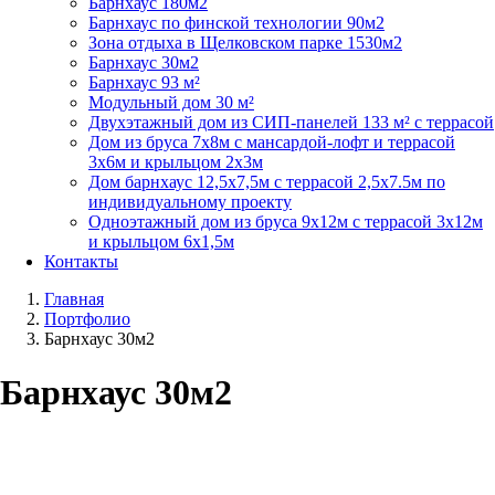
Барнхаус 180м2
Барнхаус по финской технологии 90м2
Зона отдыха в Щелковском парке 1530м2
Барнхаус 30м2
Барнхаус 93 м²
Модульный дом 30 м²
Двухэтажный дом из СИП-панелей 133 м² с террасой
Дом из бруса 7х8м с мансардой-лофт и террасой
3х6м и крыльцом 2х3м
Дом барнхаус 12,5х7,5м с террасой 2,5х7.5м по
индивидуальному проекту
Одноэтажный дом из бруса 9х12м с террасой 3х12м
и крыльцом 6х1,5м
Контакты
Главная
Портфолио
Барнхаус 30м2
Барнхаус 30м2