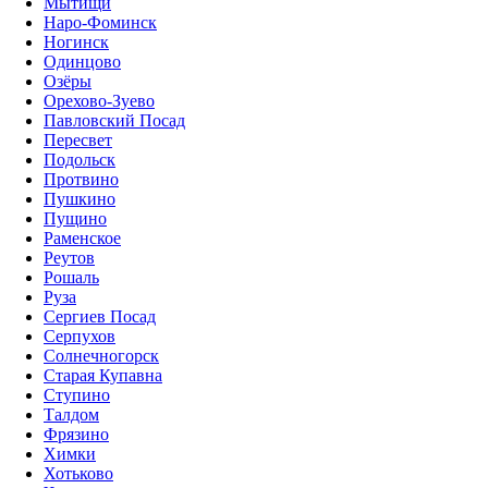
Мытищи
Наро-Фоминск
Ногинск
Одинцово
Озёры
Орехово-Зуево
Павловский Посад
Пересвет
Подольск
Протвино
Пушкино
Пущино
Раменское
Реутов
Рошаль
Руза
Сергиев Посад
Серпухов
Солнечногорск
Старая Купавна
Ступино
Талдом
Фрязино
Химки
Хотьково