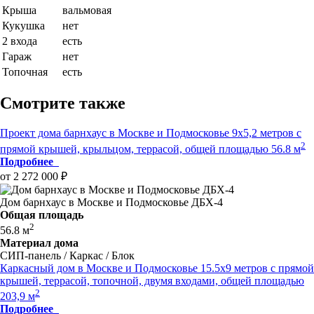
Крыша
вальмовая
Кукушка
нет
2 входа
есть
Гараж
нет
Топочная
есть
Смотрите также
Проект дома барнхаус в Москве и Подмосковье 9x5,2 метров c
2
прямой крышей, крыльцом, террасой, общей площадью 56.8 м
Подробнее
от 2 272 000 ₽
Дом барнхаус в Москве и Подмосковье ДБХ-4
Общая площадь
2
56.8 м
Материал дома
СИП-панель / Каркас / Блок
Каркасный дом в Москве и Подмосковье 15.5x9 метров с прямой
крышей, террасой, топочной, двумя входами, общей площадью
2
203,9 м
Подробнее