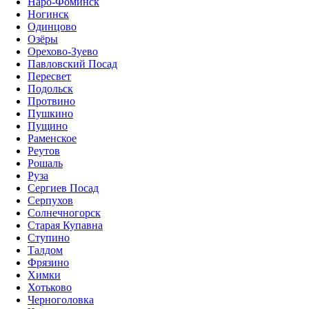
Наро-Фоминск
Ногинск
Одинцово
Озёры
Орехово-Зуево
Павловский Посад
Пересвет
Подольск
Протвино
Пушкино
Пущино
Раменское
Реутов
Рошаль
Руза
Сергиев Посад
Серпухов
Солнечногорск
Старая Купавна
Ступино
Талдом
Фрязино
Химки
Хотьково
Черноголовка