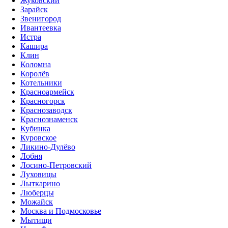
Жуковский
Зарайск
Звенигород
Ивантеевка
Истра
Кашира
Клин
Коломна
Королёв
Котельники
Красноармейск
Красногорск
Краснозаводск
Краснознаменск
Кубинка
Куровское
Ликино-Дулёво
Лобня
Лосино-Петровский
Луховицы
Лыткарино
Люберцы
Можайск
Москва и Подмосковье
Мытищи