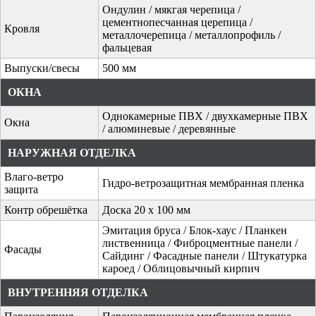
Ондулин / мякгая черепица /
цементнопесчанная церепица /
Кровля
металлочерепица / металлопрофиль /
фальцевая
Выпуски/свесы
500 мм
ОКНА
Однокамерные ПВХ / двухкамерные ПВХ
Окна
/ алюминевые / деревянные
НАРУЖНАЯ ОТДЕЛКА
Влаго-ветро
Гидро-ветрозащитная мембранная пленка
защита
Контр обрешётка
Доска 20 х 100 мм
Эмитация бруса / Блок-хаус / Планкен
лиственница / Фиброцментные панели /
Фасады
Сайдинг / Фасадные панели / Штукатурка
кароед / Облицовычный кирпич
ВНУТРЕННЯЯ ОТДЕЛКА