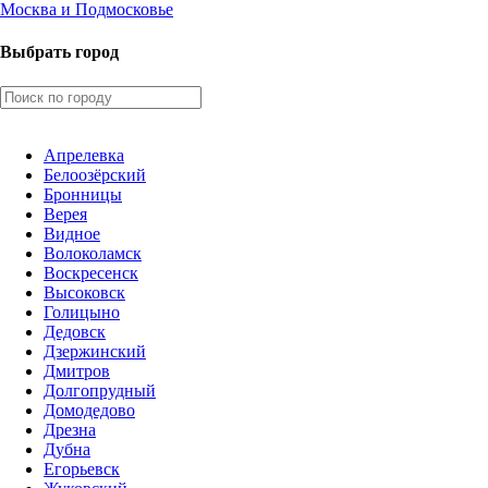
Москва и Подмосковье
Выбрать город
Апрелевка
Белоозёрский
Бронницы
Верея
Видное
Волоколамск
Воскресенск
Высоковск
Голицыно
Дедовск
Дзержинский
Дмитров
Долгопрудный
Домодедово
Дрезна
Дубна
Егорьевск