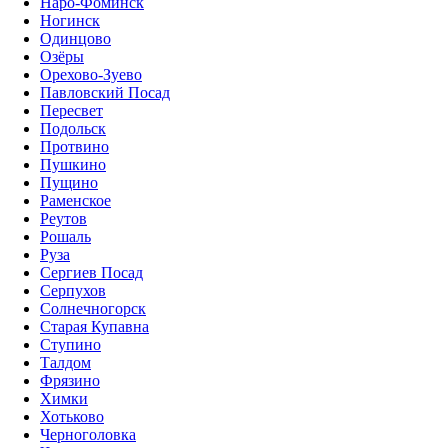
Наро-Фоминск
Ногинск
Одинцово
Озёры
Орехово-Зуево
Павловский Посад
Пересвет
Подольск
Протвино
Пушкино
Пущино
Раменское
Реутов
Рошаль
Руза
Сергиев Посад
Серпухов
Солнечногорск
Старая Купавна
Ступино
Талдом
Фрязино
Химки
Хотьково
Черноголовка