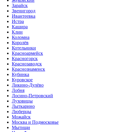
Жуковский
Зарайск
Звенигород
Ивантеевка
Истра
Кашира
Клин
Коломна
Королёв
Котельники
Красноармейск
Красногорск
Краснозаводск
Краснознаменск
Кубинка
Куровское
Ликино-Дулёво
Лобня
Лосино-Петровский
Луховицы
Лыткарино
Люберцы
Можайск
Москва и Подмосковье
Мытищи