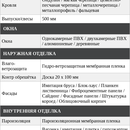
Кровля
песчаная черепица / металлочерепица /
металлопрофиль / фальцевая
Выпуски/свесы
500 мм
ОКНА
Однокамерные ПВХ / двухкамерные ПВХ
Окна
/ алюминиевые / деревянные
НАРУЖНАЯ ОТДЕЛКА
Влаго-
Гидро-ветрозащитная мембранная пленка
ветрозащита
Контр обрешётка
Доска 20 х 100 мм
Имитация бруса / Блок-хаус / Планкен
лиственница / Фиброцементные панели /
Фасады
Сайдинг / Фасадные панели / Штукатурка
короед / Облицовочный кирпич
ВНУТРЕННЯЯ ОТДЕЛКА
Пароизоляция
Пароизоляционная мембранная пленка
Вагонка / имитация / плитка / гипсокартон