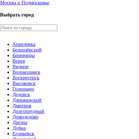
Москва и Подмосковье
Выбрать город
Апрелевка
Белоозёрский
Бронницы
Верея
Видное
Волоколамск
Воскресенск
Высоковск
Голицыно
Дедовск
Дзержинский
Дмитров
Долгопрудный
Домодедово
Дрезна
Дубна
Егорьевск